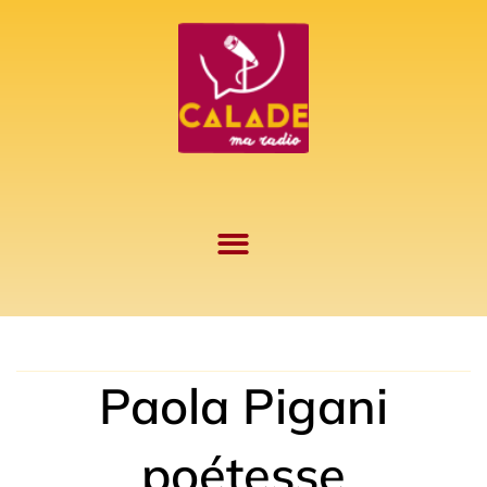
Aller
au
contenu
Paola Pigani
poétesse