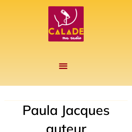
Aller
au
contenu
Paula Jacques
auteur