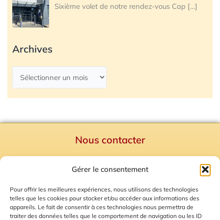
Sixième volet de notre rendez-vous Cap
[…]
Archives
Nous contacter
Politique de confidentialité
Gérer le consentement
Mentions Légales
Plan du site
Pour offrir les meilleures expériences, nous utilisons des technologies
telles que les cookies pour stocker et/ou accéder aux informations des
Gestion des Cookies
appareils. Le fait de consentir à ces technologies nous permettra de
traiter des données telles que le comportement de navigation ou les ID