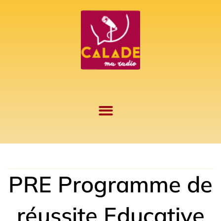
Aller
au
contenu
PRE Programme de
réussite Educative