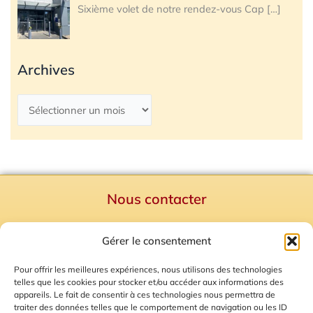
Sixième volet de notre rendez-vous Cap
[…]
Archives
Nous contacter
Politique de confidentialité
Gérer le consentement
Mentions Légales
Plan du site
Pour offrir les meilleures expériences, nous utilisons des technologies
telles que les cookies pour stocker et/ou accéder aux informations des
Gestion des Cookies
appareils. Le fait de consentir à ces technologies nous permettra de
traiter des données telles que le comportement de navigation ou les ID