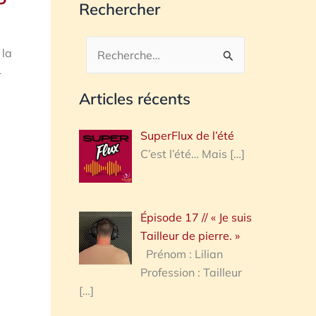
Rechercher
 la
Rechercher :
1
Articles récents
SuperFlux de l’été
C’est l’été… Mais
[…]
Épisode 17 // « Je suis
Tailleur de pierre. »
Prénom : Lilian
Profession : Tailleur
[…]