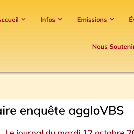
ccueil
Infos
Emissions
É
Nous Souteni
ire enquête aggloVBS
Le journal du mardi 12 octobre 