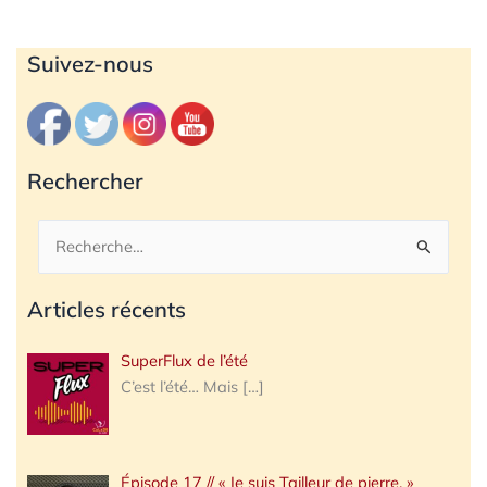
Archives
Suivez-nous
Rechercher
Rechercher :
Articles récents
SuperFlux de l’été
C’est l’été… Mais
[…]
Épisode 17 // « Je suis Tailleur de pierre. »