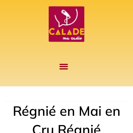
Aller
au
contenu
Régnié en Mai en
Cru Régnié