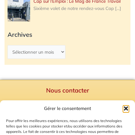
Cap sur l’Emploi : Le Mag de France Travail
Sixième volet de notre rendez-vous Cap
[…]
Archives
Nous contacter
Politique de confidentialité
Gérer le consentement
Mentions Légales
Plan du site
Pour offrir les meilleures expériences, nous utilisons des technologies
telles que les cookies pour stocker et/ou accéder aux informations des
Gestion des Cookies
appareils. Le fait de consentir à ces technologies nous permettra de