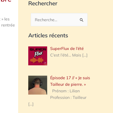
Rechercher
 » les
Rechercher :
 rentrée
Articles récents
SuperFlux de l’été
C’est l’été… Mais
[…]
Épisode 17 // « Je suis
Tailleur de pierre. »
Prénom : Lilian
Profession : Tailleur
[…]