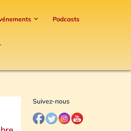
vénements
Podcasts
r
Archives
Suivez-nous
mbre