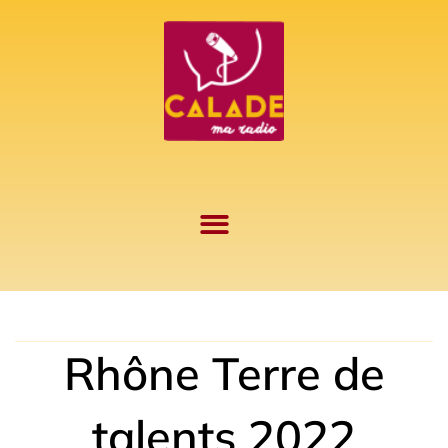
Aller
au
contenu
Rhône Terre de
talents 2022