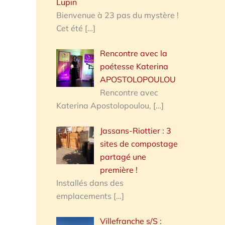
Lupin
Bienvenue à 23 pas du mystère !
Cet été
[…]
Rencontre avec la
poétesse Katerina
APOSTOLOPOULOU
Rencontre avec
Katerina Apostolopoulou,
[…]
Jassans-Riottier : 3
sites de compostage
partagé une
première !
Installés dans des
emplacements
[…]
Villefranche s/S :