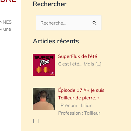
Rechercher
ONNES
Rechercher :
« une
Articles récents
SuperFlux de l’été
C’est l’été… Mais
[…]
Épisode 17 // « Je suis
Tailleur de pierre. »
Prénom : Lilian
Profession : Tailleur
[…]