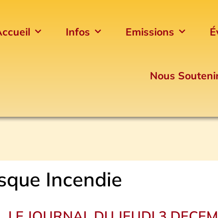
ccueil
Infos
Emissions
É
Nous Souteni
sque Incendie
LE JOURNAL DU JEUDI 3 DECE