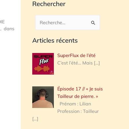
Rechercher
IE
Rechercher :
i, dans
Articles récents
SuperFlux de l’été
C’est l’été… Mais
[…]
Épisode 17 // « Je suis
Tailleur de pierre. »
Prénom : Lilian
Profession : Tailleur
[…]