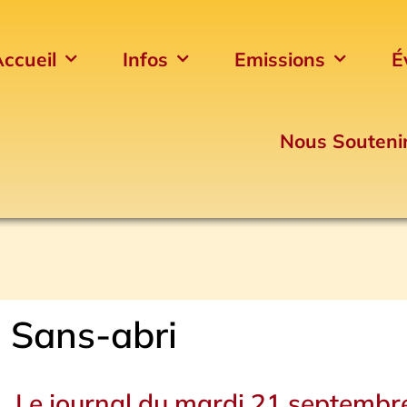
ccueil
Infos
Emissions
É
Nous Souteni
Sans-abri
Le journal du mardi 21 septembr