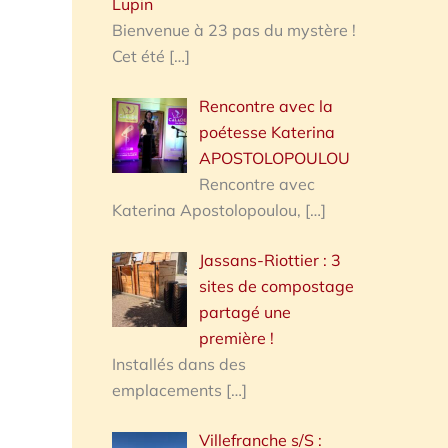
Lupin
Bienvenue à 23 pas du mystère !
Cet été
[…]
Rencontre avec la
poétesse Katerina
APOSTOLOPOULOU
Rencontre avec
Katerina Apostolopoulou,
[…]
Jassans-Riottier : 3
sites de compostage
partagé une
première !
Installés dans des
emplacements
[…]
Villefranche s/S :