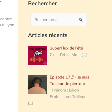
Rechercher
 centre
Rechercher :
s à Lyon
Articles récents
SuperFlux de l’été
C’est l’été… Mais
[…]
Épisode 17 // « Je suis
Tailleur de pierre. »
Prénom : Lilian
Profession : Tailleur
[…]