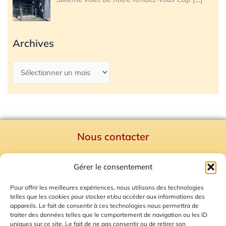
Archives
Nous contacter
Politique de confidentialité
Gérer le consentement
Mentions Légales
Plan du site
Pour offrir les meilleures expériences, nous utilisons des technologies
telles que les cookies pour stocker et/ou accéder aux informations des
Gestion des Cookies
appareils. Le fait de consentir à ces technologies nous permettra de
traiter des données telles que le comportement de navigation ou les ID
uniques sur ce site. Le fait de ne pas consentir ou de retirer son