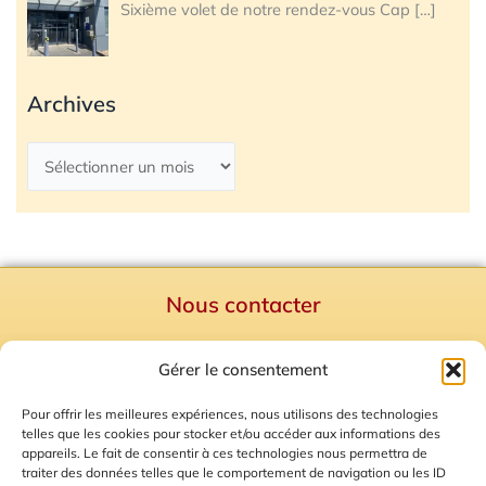
Sixième volet de notre rendez-vous Cap
[…]
Archives
Nous contacter
Politique de confidentialité
Gérer le consentement
Mentions Légales
Plan du site
Pour offrir les meilleures expériences, nous utilisons des technologies
telles que les cookies pour stocker et/ou accéder aux informations des
Gestion des Cookies
appareils. Le fait de consentir à ces technologies nous permettra de
traiter des données telles que le comportement de navigation ou les ID