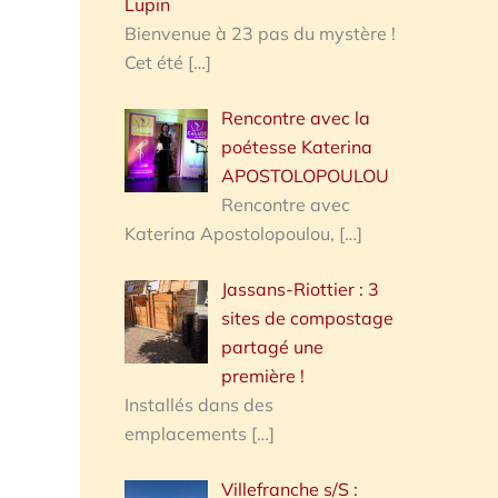
Lupin
Bienvenue à 23 pas du mystère !
Cet été
[…]
Rencontre avec la
poétesse Katerina
APOSTOLOPOULOU
Rencontre avec
Katerina Apostolopoulou,
[…]
Jassans-Riottier : 3
sites de compostage
partagé une
première !
Installés dans des
emplacements
[…]
Villefranche s/S :