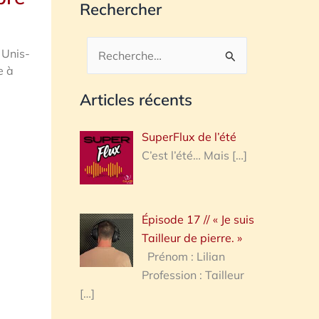
Rechercher
 Unis-
Rechercher :
e à
Articles récents
SuperFlux de l’été
C’est l’été… Mais
[…]
Épisode 17 // « Je suis
Tailleur de pierre. »
Prénom : Lilian
Profession : Tailleur
[…]