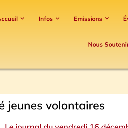
ccueil
Infos
Emissions
É
Nous Souteni
té jeunes volontaires
Le journal du vendredi 16 décem