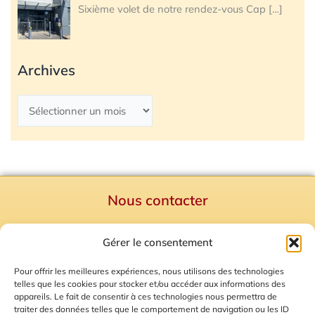
Sixième volet de notre rendez-vous Cap
[…]
Archives
Nous contacter
Politique de confidentialité
Gérer le consentement
Mentions Légales
Plan du site
Pour offrir les meilleures expériences, nous utilisons des technologies
telles que les cookies pour stocker et/ou accéder aux informations des
Gestion des Cookies
appareils. Le fait de consentir à ces technologies nous permettra de
traiter des données telles que le comportement de navigation ou les ID