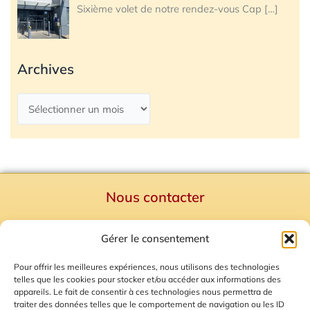
Sixième volet de notre rendez-vous Cap
[…]
Archives
Nous contacter
Politique de confidentialité
Gérer le consentement
Mentions Légales
Plan du site
Pour offrir les meilleures expériences, nous utilisons des technologies
telles que les cookies pour stocker et/ou accéder aux informations des
Gestion des Cookies
appareils. Le fait de consentir à ces technologies nous permettra de
traiter des données telles que le comportement de navigation ou les ID