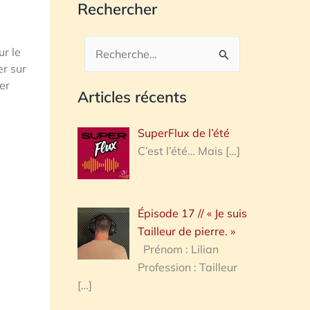
Rechercher
r le
Rechercher :
er sur
er
Articles récents
SuperFlux de l’été
C’est l’été… Mais
[…]
Épisode 17 // « Je suis
Tailleur de pierre. »
Prénom : Lilian
Profession : Tailleur
[…]