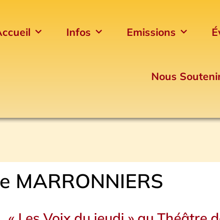
ccueil
Infos
Emissions
É
Nous Souteni
re MARRONNIERS
« Les Voix du jeudi » au Théâtre 