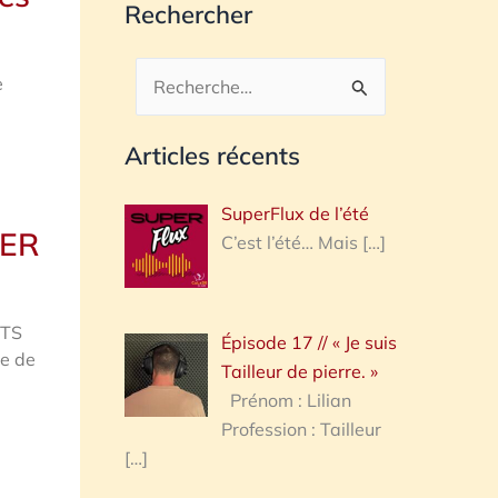
Rechercher
e
Rechercher :
Articles récents
SuperFlux de l’été
IER
C’est l’été… Mais
[…]
NTS
Épisode 17 // « Je suis
e de
Tailleur de pierre. »
Prénom : Lilian
Profession : Tailleur
[…]