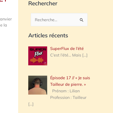
Rechercher
janvier
Rechercher :
e la
Articles récents
SuperFlux de l’été
C’est l’été… Mais
[…]
Épisode 17 // « Je suis
Tailleur de pierre. »
Prénom : Lilian
Profession : Tailleur
[…]