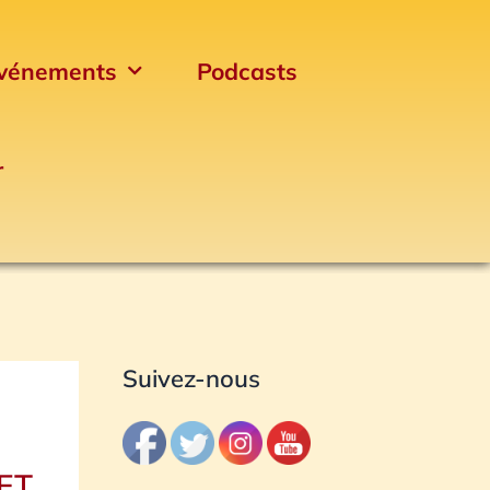
vénements
Podcasts
r
Archives
Suivez-nous
E
ET