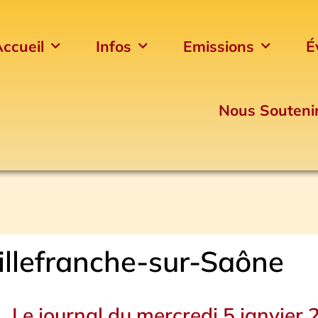
ccueil
Infos
Emissions
É
Nous Souteni
illefranche-sur-Saône
Le journal du mercredi 5 janvier