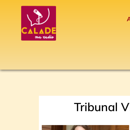
Aller
au
A
contenu
Tribunal V