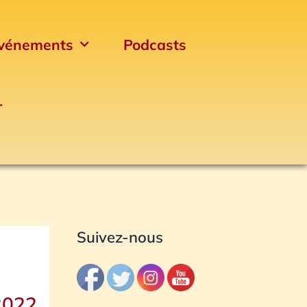
vénements
Podcasts
r
Archives
Suivez-nous
 2022