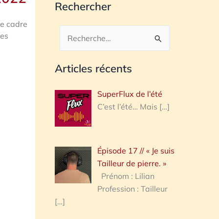
Rechercher
le cadre
ces
Rechercher :
Articles récents
SuperFlux de l’été
C’est l’été… Mais
[…]
Épisode 17 // « Je suis
Tailleur de pierre. »
Prénom : Lilian
Profession : Tailleur
[…]