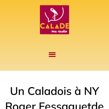
Aller
au
contenu
Un Caladois à NY
Roger Fessaguetde