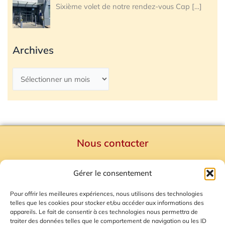
Sixième volet de notre rendez-vous Cap
[…]
Archives
Nous contacter
Politique de confidentialité
Gérer le consentement
Mentions Légales
Plan du site
Pour offrir les meilleures expériences, nous utilisons des technologies
telles que les cookies pour stocker et/ou accéder aux informations des
Gestion des Cookies
appareils. Le fait de consentir à ces technologies nous permettra de
traiter des données telles que le comportement de navigation ou les ID