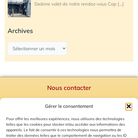
Sixième volet de notre rendez-vous Cap
[…]
Archives
Nous contacter
Politique de confidentialité
Gérer le consentement
Mentions Légales
Plan du site
Pour offrir les meilleures expériences, nous utilisons des technologies
telles que les cookies pour stocker et/ou accéder aux informations des
Gestion des Cookies
appareils. Le fait de consentir à ces technologies nous permettra de
traiter des données telles que le comportement de navigation ou les ID