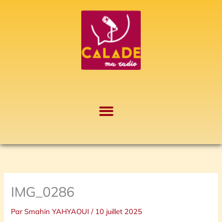
Aller
A
au
r
contenu
c
h
i
v
e
s
IMG_0286
Par
Smahïn YAHYAOUI
/
10 juillet 2025