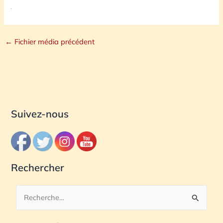
←
Fichier média précédent
Suivez-nous
Rechercher
R
e