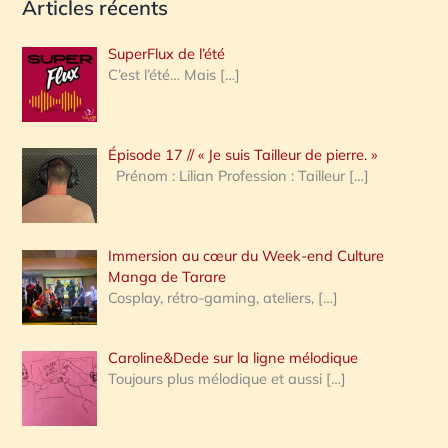
Articles récents
c
h
SuperFlux de l’été
e
C’est l’été… Mais
[…]
r
c
Épisode 17 // « Je suis Tailleur de pierre. »
h
Prénom : Lilian Profession : Tailleur
[…]
e
r
Immersion au cœur du Week-end Culture
:
Manga de Tarare
Cosplay, rétro-gaming, ateliers,
[…]
Caroline&Dede sur la ligne mélodique
Toujours plus mélodique et aussi
[…]