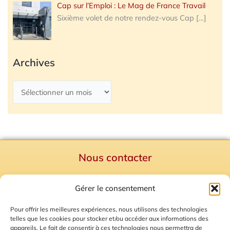
Cap sur l’Emploi : Le Mag de France Travail
Sixième volet de notre rendez-vous Cap
[…]
Archives
Nous contacter
Politique de confidentialité
Gérer le consentement
Mentions Légales
Plan du site
Pour offrir les meilleures expériences, nous utilisons des technologies
telles que les cookies pour stocker et/ou accéder aux informations des
Gestion des Cookies
appareils. Le fait de consentir à ces technologies nous permettra de