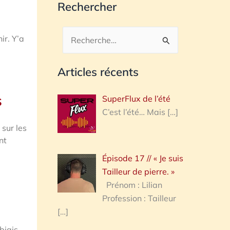
Rechercher
ir. Y’a
Rechercher :
Articles récents
s
SuperFlux de l’été
C’est l’été… Mais
[…]
 sur les
nt
Épisode 17 // « Je suis
Tailleur de pierre. »
Prénom : Lilian
Profession : Tailleur
[…]
biais