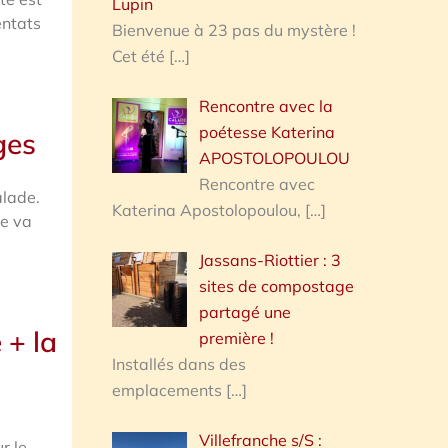
Lupin
entats
Bienvenue à 23 pas du mystère !
Cet été
[…]
Rencontre avec la
poétesse Katerina
ges
APOSTOLOPOULOU
Rencontre avec
alade.
Katerina Apostolopoulou,
[…]
ne va
Jassans-Riottier : 3
sites de compostage
partagé une
 + la
première !
Installés dans des
emplacements
[…]
Villefranche s/S :
r le