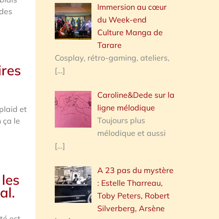
Immersion au cœur
 des
du Week-end
Culture Manga de
Tarare
Cosplay, rétro-gaming, ateliers,
ires
[…]
Caroline&Dede sur la
ligne mélodique
plaid et
Toujours plus
 ça le
mélodique et aussi
[…]
A 23 pas du mystère
 les
: Estelle Tharreau,
al.
Toby Peters, Robert
Silverberg, Arsène
té est