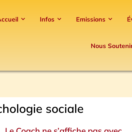
ccueil
Infos
Emissions
É
Nous Souteni
hologie sociale
Le Coach ne s’affiche pas avec