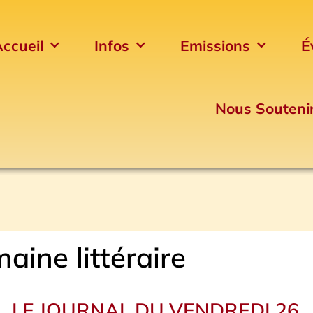
ccueil
Infos
Emissions
É
Nous Souteni
aine littéraire
LE JOURNAL DU VENDREDI 26