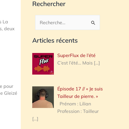
Rechercher
s La
Rechercher :
s, deux
Articles récents
SuperFlux de l’été
C’est l’été… Mais
[…]
e pour
Épisode 17 // « Je suis
e Gleizé
Tailleur de pierre. »
Prénom : Lilian
Profession : Tailleur
[…]