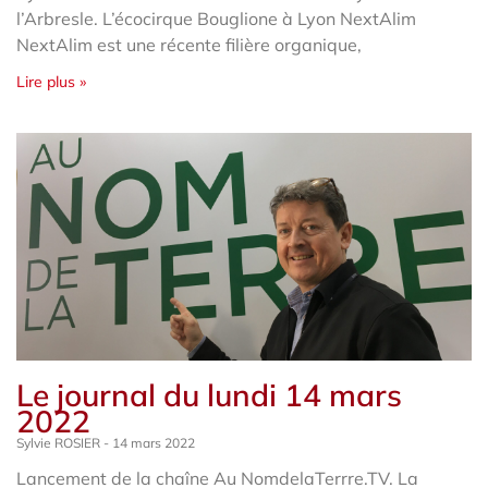
l’Arbresle. L’écocirque Bouglione à Lyon NextAlim
NextAlim est une récente filière organique,
Lire plus »
Le journal du lundi 14 mars
2022
Sylvie ROSIER
14 mars 2022
Lancement de la chaîne Au NomdelaTerrre.TV. La