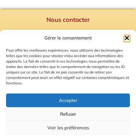
Nous contacter
Politique de confidentialité
Gérer le consentement
Mentions Légales
Plan du site
Pour offrir les meilleures expériences, nous utilisons des technologies
telles que les cookies pour stocker et/ou accéder aux informations des
Gestion des Cookies
appareils. Le fait de consentir à ces technologies nous permettra de
traiter des données telles que le comportement de navigation ou les ID
uniques sur ce site. Le fait de ne pas consentir ou de retirer son
consentement peut avoir un effet négatif sur certaines caractéristiques et
fonctions.
Accepter
Refuser
© 2026 Radio Calade
Voir les préférences