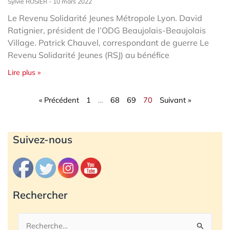
Sylvie ROSIER
10 mars 2022
Le Revenu Solidarité Jeunes Métropole Lyon. David
Ratignier, président de l’ODG Beaujolais-Beaujolais
Village. Patrick Chauvel, correspondant de guerre Le
Revenu Solidarité Jeunes (RSJ) au bénéfice
Lire plus »
« Précédent
1
…
68
69
70
Suivant »
Archives
Suivez-nous
Rechercher
Rechercher :